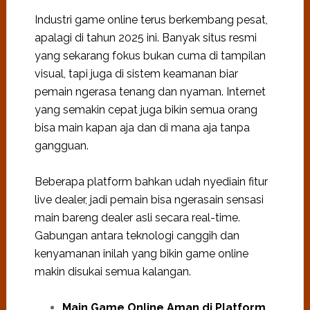
Industri game online terus berkembang pesat,
apalagi di tahun 2025 ini. Banyak situs resmi
yang sekarang fokus bukan cuma di tampilan
visual, tapi juga di sistem keamanan biar
pemain ngerasa tenang dan nyaman. Internet
yang semakin cepat juga bikin semua orang
bisa main kapan aja dan di mana aja tanpa
gangguan.
Beberapa platform bahkan udah nyediain fitur
live dealer, jadi pemain bisa ngerasain sensasi
main bareng dealer asli secara real-time.
Gabungan antara teknologi canggih dan
kenyamanan inilah yang bikin game online
makin disukai semua kalangan.
Main Game Online Aman di Platform