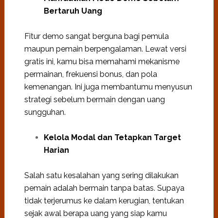
Bertaruh Uang
Fitur demo sangat berguna bagi pemula
maupun pemain berpengalaman. Lewat versi
gratis ini, kamu bisa memahami mekanisme
permainan, frekuensi bonus, dan pola
kemenangan. Ini juga membantumu menyusun
strategi sebelum bermain dengan uang
sungguhan.
Kelola Modal dan Tetapkan Target
Harian
Salah satu kesalahan yang sering dilakukan
pemain adalah bermain tanpa batas. Supaya
tidak terjerumus ke dalam kerugian, tentukan
sejak awal berapa uang yang siap kamu