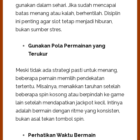
gunakan dalam sehari. Jika sudah mencapai
batas menang atau kalah, berhentilah. Disiplin
ini penting agar slot tetap menjadi hiburan,
bukan sumber stres.
Gunakan Pola Permainan yang
Terukur
Meski tidak ada strategi pasti untuk menang,
beberapa pemain memilih pendekatan
tertentu. Misalnya, menaikkan taruhan setelah
beberapa spin kosong atau berpindah ke game
lain setelah mendapatkan jackpot kecil. Intinya
adalah bermain dengan ritme yang konsisten,
bukan asal tekan tombol spin.
Perhatikan Waktu Bermain