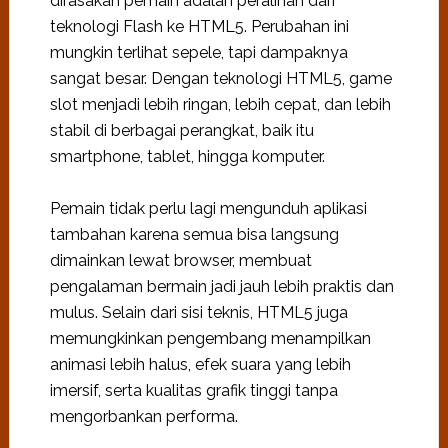
dirasakan pemain adalah peralihan dari
teknologi Flash ke HTML5. Perubahan ini
mungkin terlihat sepele, tapi dampaknya
sangat besar. Dengan teknologi HTML5, game
slot menjadi lebih ringan, lebih cepat, dan lebih
stabil di berbagai perangkat, baik itu
smartphone, tablet, hingga komputer.
Pemain tidak perlu lagi mengunduh aplikasi
tambahan karena semua bisa langsung
dimainkan lewat browser, membuat
pengalaman bermain jadi jauh lebih praktis dan
mulus. Selain dari sisi teknis, HTML5 juga
memungkinkan pengembang menampilkan
animasi lebih halus, efek suara yang lebih
imersif, serta kualitas grafik tinggi tanpa
mengorbankan performa.