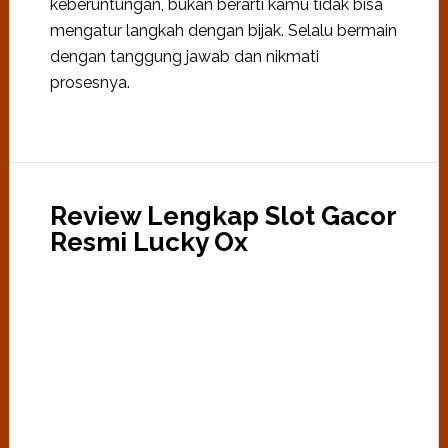
keberuntungan, bukan berarti kamu tidak bisa
mengatur langkah dengan bijak. Selalu bermain
dengan tanggung jawab dan nikmati
prosesnya.
Review Lengkap Slot Gacor
Resmi Lucky Ox