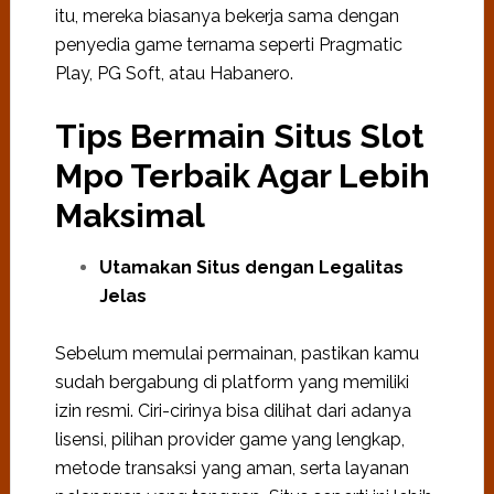
itu, mereka biasanya bekerja sama dengan
penyedia game ternama seperti Pragmatic
Play, PG Soft, atau Habanero.
Tips Bermain Situs Slot
Mpo Terbaik Agar Lebih
Maksimal
Utamakan Situs dengan Legalitas
Jelas
Sebelum memulai permainan, pastikan kamu
sudah bergabung di platform yang memiliki
izin resmi. Ciri-cirinya bisa dilihat dari adanya
lisensi, pilihan provider game yang lengkap,
metode transaksi yang aman, serta layanan