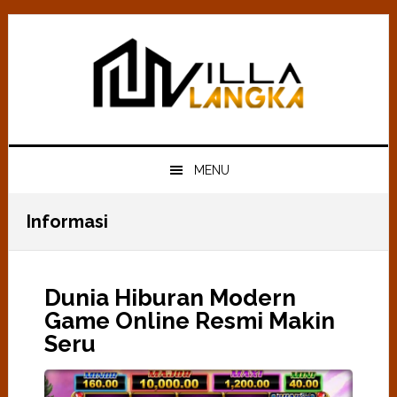
Skip
Skip
Skip
to
to
to
primary
main
primary
navigation
content
sidebar
MENU
Informasi
Dunia Hiburan Modern
Game Online Resmi Makin
Seru