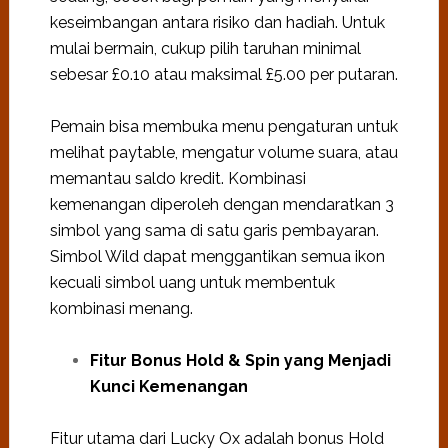
keseimbangan antara risiko dan hadiah. Untuk
mulai bermain, cukup pilih taruhan minimal
sebesar £0.10 atau maksimal £5.00 per putaran.
Pemain bisa membuka menu pengaturan untuk
melihat paytable, mengatur volume suara, atau
memantau saldo kredit. Kombinasi
kemenangan diperoleh dengan mendaratkan 3
simbol yang sama di satu garis pembayaran.
Simbol Wild dapat menggantikan semua ikon
kecuali simbol uang untuk membentuk
kombinasi menang.
Fitur Bonus Hold & Spin yang Menjadi
Kunci Kemenangan
Fitur utama dari Lucky Ox adalah bonus Hold