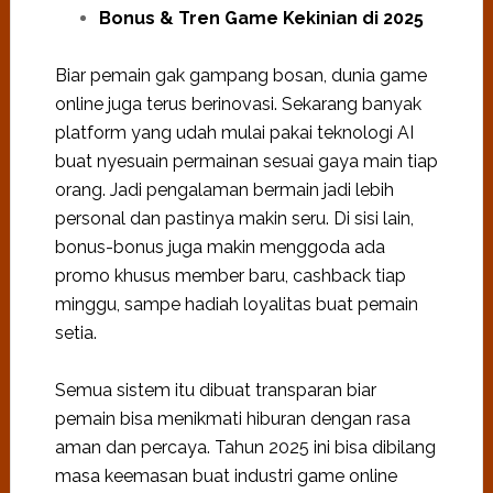
Bonus & Tren Game Kekinian di 2025
Biar pemain gak gampang bosan, dunia game
online juga terus berinovasi. Sekarang banyak
platform yang udah mulai pakai teknologi AI
buat nyesuain permainan sesuai gaya main tiap
orang. Jadi pengalaman bermain jadi lebih
personal dan pastinya makin seru. Di sisi lain,
bonus-bonus juga makin menggoda ada
promo khusus member baru, cashback tiap
minggu, sampe hadiah loyalitas buat pemain
setia.
Semua sistem itu dibuat transparan biar
pemain bisa menikmati hiburan dengan rasa
aman dan percaya. Tahun 2025 ini bisa dibilang
masa keemasan buat industri game online