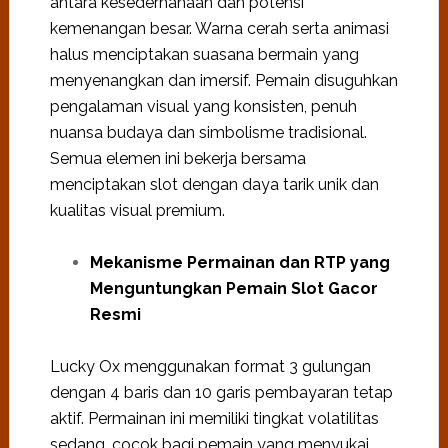
antara kesederhanaan dan potensi
kemenangan besar. Warna cerah serta animasi
halus menciptakan suasana bermain yang
menyenangkan dan imersif. Pemain disuguhkan
pengalaman visual yang konsisten, penuh
nuansa budaya dan simbolisme tradisional.
Semua elemen ini bekerja bersama
menciptakan slot dengan daya tarik unik dan
kualitas visual premium.
Mekanisme Permainan dan RTP yang
Menguntungkan Pemain Slot Gacor
Resmi
Lucky Ox menggunakan format 3 gulungan
dengan 4 baris dan 10 garis pembayaran tetap
aktif. Permainan ini memiliki tingkat volatilitas
sedang, cocok bagi pemain yang menyukai