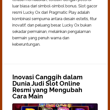
luar biasa dari simbol-simbol bonus. Slot gacor
resmi Lucky Ox dari Pragmatic Play adalah
kombinasi sempurna antara desain estetis, fitur
inovatif, dan peluang besar. Lucky Ox bukan
sekadar permainan, melainkan pengalaman
bermain yang penuh warna dan
keberuntungan.
Inovasi Canggih dalam
Dunia Judi Slot Online
Resmi yang Mengubah
Cara Main