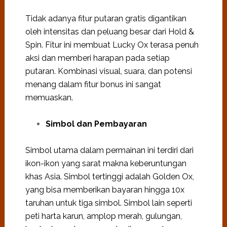
Tidak adanya fitur putaran gratis digantikan
oleh intensitas dan peluang besar dari Hold &
Spin. Fitur ini membuat Lucky Ox terasa penuh
aksi dan memberi harapan pada setiap
putaran. Kombinasi visual, suara, dan potensi
menang dalam fitur bonus ini sangat
memuaskan.
Simbol dan Pembayaran
Simbol utama dalam permainan ini terdiri dari
ikon-ikon yang sarat makna keberuntungan
khas Asia. Simbol tertinggi adalah Golden Ox,
yang bisa memberikan bayaran hingga 10x
taruhan untuk tiga simbol. Simbol lain seperti
peti harta karun, amplop merah, gulungan,