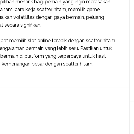
 pilihan menarik bagi pemain yang ingin merasakan
ami cara kerja scatter hitam, memilih game
uaikan volatilitas dengan gaya bermain, peluang
 secara signifikan.
at memilih slot online terbaik dengan scatter hitam
galaman bermain yang lebih seru. Pastikan untuk
bermain di platform yang terpercaya untuk hasil
h kemenangan besar dengan scatter hitam.