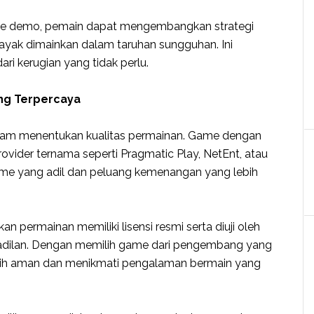
 demo, pemain dapat mengembangkan strategi
yak dimainkan dalam taruhan sungguhan. Ini
ri kerugian yang tidak perlu.
ang Terpercaya
alam menentukan kualitas permainan. Game dengan
ovider ternama seperti Pragmatic Play, NetEnt, atau
isme yang adil dan peluang kemenangan yang lebih
 permainan memiliki lisensi resmi serta diuji oleh
adilan. Dengan memilih game dari pengembang yang
ebih aman dan menikmati pengalaman bermain yang