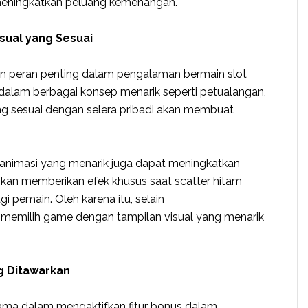
meningkatkan peluang kemenangan.
sual yang Sesuai
n peran penting dalam pengalaman bermain slot
 dalam berbagai konsep menarik seperti petualangan,
ang sesuai dengan selera pribadi akan membuat
ek animasi yang menarik juga dapat meningkatkan
an memberikan efek khusus saat scatter hitam
i pemain. Oleh karena itu, selain
emilih game dengan tampilan visual yang menarik
g Ditawarkan
utama dalam mengaktifkan fitur bonus dalam