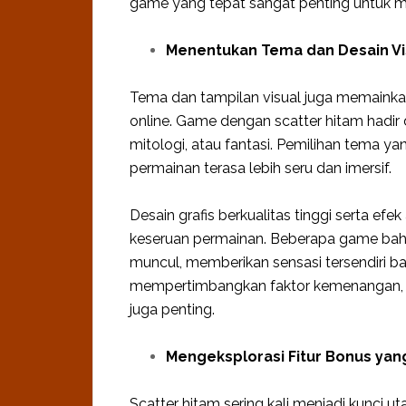
game yang tepat sangat penting untuk 
Menentukan Tema dan Desain Vi
Tema dan tampilan visual juga memainka
online. Game dengan scatter hitam hadir
mitologi, atau fantasi. Pemilihan tema y
permainan terasa lebih seru dan imersif.
Desain grafis berkualitas tinggi serta ef
keseruan permainan. Beberapa game bahk
muncul, memberikan sensasi tersendiri bag
mempertimbangkan faktor kemenangan, m
juga penting.
Mengeksplorasi Fitur Bonus yan
Scatter hitam sering kali menjadi kunci 