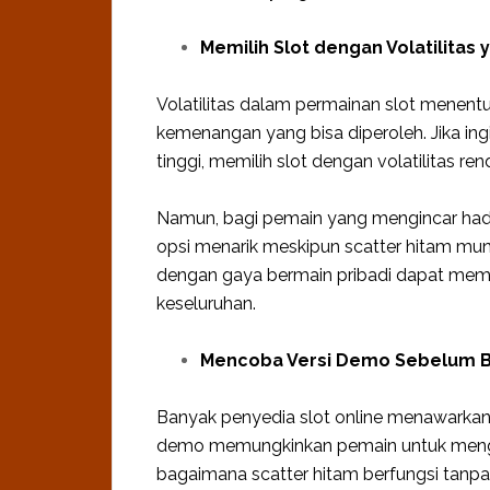
Memilih Slot dengan Volatilitas 
Volatilitas dalam permainan slot menent
kemenangan yang bisa diperoleh. Jika in
tinggi, memilih slot dengan volatilitas re
Namun, bagi pemain yang mengincar hadiah
opsi menarik meskipun scatter hitam mun
dengan gaya bermain pribadi dapat me
keseluruhan.
Mencoba Versi Demo Sebelum B
Banyak penyedia slot online menawarkan
demo memungkinkan pemain untuk men
bagaimana scatter hitam berfungsi tanpa