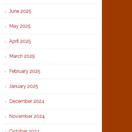
June 2025
May 2025
April 2025
March 2025
February 2025
January 2025
December 2024
November 2024
October 2024