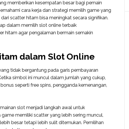
 yang memberikan kesempatan besar bagi pemain
memahami cara kerja dan strategi memilih game yang
ri scatter hitam bisa meningkat secara signifikan.
p dalam memilih slot online terbaik
er hitam agar pengalaman bermain semakin
tam dalam Slot Online
 yang tidak bergantung pada garis pembayaran
etika simbol ini muncul dalam jumlah yang cukup,
 bonus seperti free spins, pengganda kemenangan,
rmainan slot menjadi langkah awal untuk
 game memiliki scatter yang lebih sering muncul,
bih besar tetapi lebih sulit ditemukan. Pemilihan