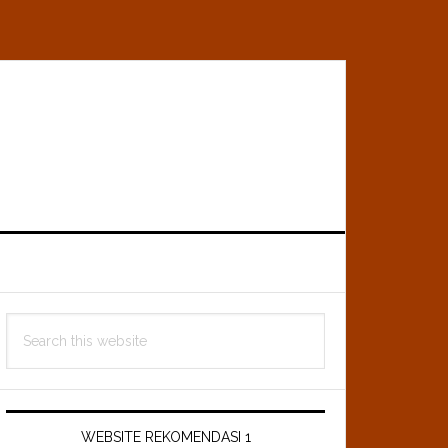
Primary
Search
Sidebar
this
website
WEBSITE REKOMENDASI 1